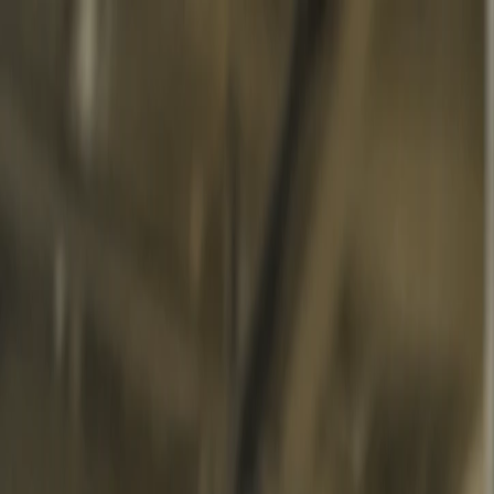
Burak Sim İplik Tekstil
Burak Sim İplik Tekstil
Ana Sayfa
Hakkımızda
Blog
Ürünler
Katalog
İletişim
en
tr
Explore Fabrics